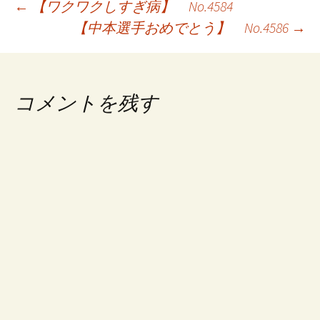
投
←
【ワクワクしすぎ病】 No.4584
【中本選手おめでとう】 No.4586
→
稿
ナ
ビ
コメントを残す
ゲ
ー
シ
ョ
ン