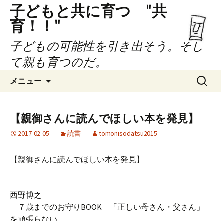
子どもと共に育つ "共
育！！"
子どもの可能性を引き出そう。そし
て親も育つのだ。
コ
検
メニュー
ン
索:
テ
ン
【親御さんに読んでほしい本を発見】
ツ
2017-02-05
読書
tomonisodatsu2015
へ
ス
キ
【親御さんに読んでほしい本を発見】
ッ
プ
西野博之
７歳までのお守りBOOK 「正しい母さん・父さん」
を頑張らない。