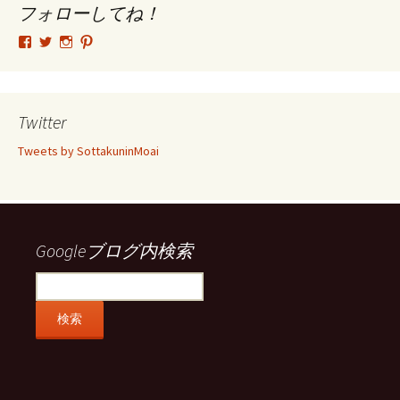
ブ
フォローしてね！
tsutomu.hattori.33
SottakuninMoai
tsutomu.hattori.33
tsutomuhattori
さ
さ
さ
さ
ん
ん
ん
ん
の
の
の
の
プ
プ
プ
プ
ロ
ロ
ロ
ロ
Twitter
フ
フ
フ
フ
ィ
ィ
ィ
ィ
Tweets by SottakuninMoai
ー
ー
ー
ー
ル
ル
ル
ル
を
を
を
を
Facebook
Twitter
Instagram
Pinterest
で
で
で
で
表
表
表
表
示
示
示
示
Googleブログ内検索