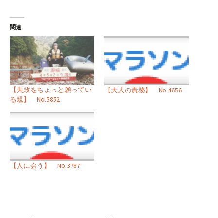
関連
【失敗をちょっと願ってい
【大人の責務】 No.4656
る親】 No.5852
【人に会う】 No.3787