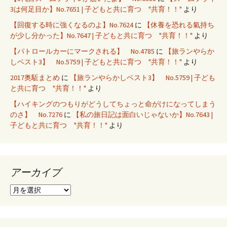
3は何足目か】No.7651 | 子どもと共に育つ "共育！！"
より
【回復する時に強くなるのよ】No.7624
に
【休養を恐れる氣持ち
が少し分かった】No.7647 | 子どもと共に育つ "共育！！"
より
【パトロールカーにマークされる】 No.4785
に
【旅ランやらか
しベスト3】 No.5759 | 子どもと共に育つ "共育！！"
より
2017奥駈まとめ
に
【旅ランやらかしベスト3】 No.5759 | 子ども
と共に育つ "共育！！"
より
【ハイキングのつもりがどうしてちょっと命がけになってしまう
のさ】 No.7276
に
【私の旅日記は面白いじゃないか】No.7643 |
子どもと共に育つ "共育！！"
より
アーカイブ
ア
ー
カ
イ