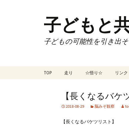
子どもと共
子どもの可能性を引き出そ
コ
TOP
走り
☆悟り☆
リンク
ン
テ
ツアー
大泉カ
ン
曜日3
【長くなるバケツリ
ツ
試合
70歳で
へ
2018-08-29
脳みそ観察
to
ス
ズームフライ
70歳
キ
【長くなるバケツリスト】
ッ
なかも