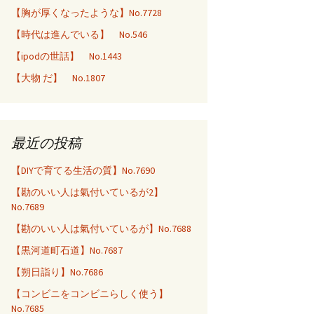
【胸が厚くなったような】No.7728
【時代は進んでいる】 No.546
【ipodの世話】 No.1443
【大物 だ】 No.1807
最近の投稿
【DIYで育てる生活の質】No.7690
【勘のいい人は氣付いているが2】
No.7689
【勘のいい人は氣付いているが】No.7688
【黒河道町石道】No.7687
【朔日詣り】No.7686
【コンビニをコンビニらしく使う】
No.7685