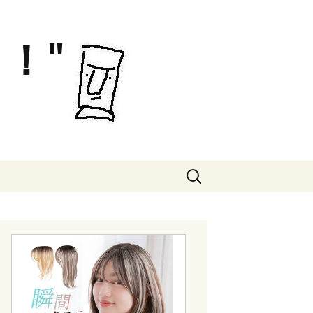
！"
検
索: