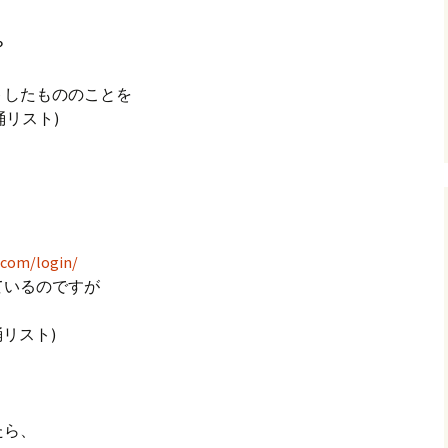
？
グ(楽天日誌)
トしたもののことを
トタウン
桶リスト)
com/login/
ているのですが
桶リスト)
たら、