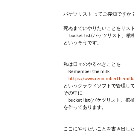
プ
ブ
バケツリスト ってご存知ですか
旧ブロ
死ぬまでにやりたいことをリス
ポイン
bucket list(バケツリスト、棺
というそうです。
私は日々のやるべきことを
Remember the milk
https://www.rememberthemilk.
というクラウドソフトで管理し
その中に
bucket list(バケツリスト、棺
を作ってあります。
ここにやりたいことを書き出し