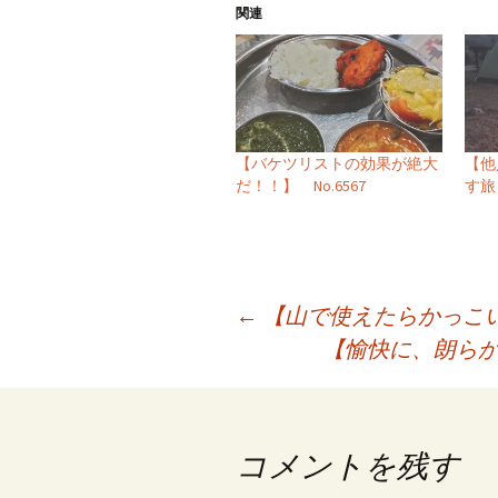
関連
【バケツリストの効果が絶大
【他
だ！！】 No.6567
す旅】
投
←
【山で使えたらかっこいい
【愉快に、朗らかに
稿
ナ
ビ
コメントを残す
ゲ