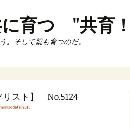
に育つ "共育！
う。そして親も育つのだ。
インド（第2,4土
時間走練習会）
スト】 No.5124
サブスリーnote
monisodatsu2015
でサブスリー
ずサッカークラ