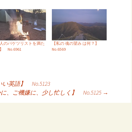
人のバケツリストを満た
【私の 魂の望み は何？】
 No.6961
No.6569
英語】 No.5123
、ご機嫌に、少し忙しく】 No.5125
→