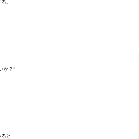
する。
いか？”
いると