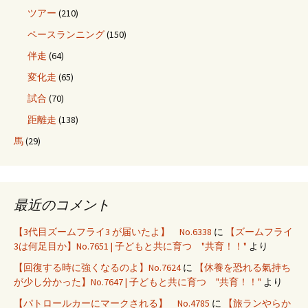
ツアー
(210)
ペースランニング
(150)
伴走
(64)
変化走
(65)
試合
(70)
距離走
(138)
馬
(29)
最近のコメント
【3代目ズームフライ3 が届いたよ】 No.6338
に
【ズームフライ
3は何足目か】No.7651 | 子どもと共に育つ "共育！！"
より
【回復する時に強くなるのよ】No.7624
に
【休養を恐れる氣持ち
が少し分かった】No.7647 | 子どもと共に育つ "共育！！"
より
【パトロールカーにマークされる】 No.4785
に
【旅ランやらか