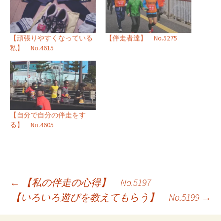
【頑張りやすくなっている
【伴走者達】 No.5275
私】 No.4615
【自分で自分の伴走をす
る】 No.4605
投
←
【私の伴走の心得】 No.5197
【いろいろ遊びを教えてもらう】 No.5199
→
稿