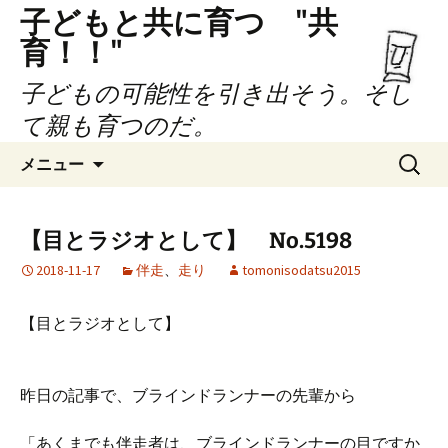
子どもと共に育つ "共
育！！"
子どもの可能性を引き出そう。そし
て親も育つのだ。
コ
検
メニュー
ン
索:
テ
ン
【目とラジオとして】 No.5198
ツ
2018-11-17
伴走
、
走り
tomonisodatsu2015
へ
ス
キ
【目とラジオとして】
ッ
プ
昨日の記事で、ブラインドランナーの先輩から
「あくまでも伴走者は、ブラインドランナーの目ですか