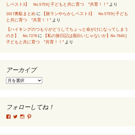
しベスト3】 No.5759 | 子どもと共に育つ "共育！！"
より
2017奥駈まとめ
に
【旅ランやらかしベスト3】 No.5759 | 子ども
と共に育つ "共育！！"
より
【ハイキングのつもりがどうしてちょっと命がけになってしまう
のさ】 No.7276
に
【私の旅日記は面白いじゃないか】No.7643 |
子どもと共に育つ "共育！！"
より
アーカイブ
ア
ー
カ
イ
ブ
フォローしてね！
tsutomu.hattori.33
SottakuninMoai
tsutomu.hattori.33
tsutomuhattori
さ
さ
さ
さ
ん
ん
ん
ん
の
の
の
の