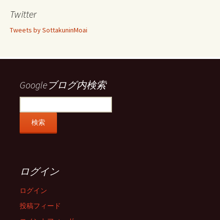
プ
プ
プ
プ
ロ
ロ
ロ
ロ
Twitter
フ
フ
フ
フ
ィ
ィ
ィ
ィ
Tweets by SottakuninMoai
ー
ー
ー
ー
ル
ル
ル
ル
を
を
を
を
Facebook
Twitter
Instagram
Pinterest
で
で
で
で
表
表
表
表
示
示
示
示
Googleブログ内検索
ログイン
ログイン
投稿フィード