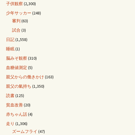
子供観察
(2,300)
少年サッカー
(248)
審判
(63)
試合
(3)
日記
(1,558)
睡眠
(1)
脳みそ観察
(310)
血糖値測定
(5)
親父からの働きかけ
(163)
親父の氣持ち
(1,350)
読書
(125)
貧血改善
(20)
赤ちゃん話
(4)
走り
(1,306)
ズームフライ
(47)