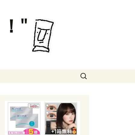
！"
検
索: