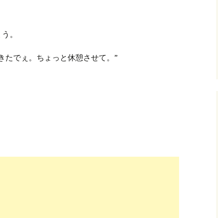
グ(楽天日誌)
ょう。
トタウン
きたでぇ。ちょっと休憩させて。”
。