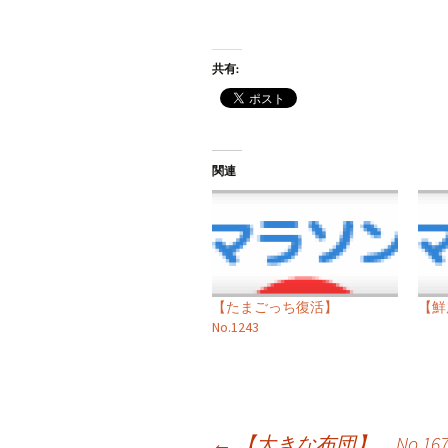
共有:
関連
【たまごっち復活】
【鮮度
No.1243
投
←
【大きな布団】 No.167