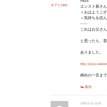
PASS:
モアイ2463
エンスト新さん
＞おはようござ
＞気持ちを読ん
-----
これはお父さん
と思ったら、昔
ありました。
http://plaza.rakut
締めの一言まで
返信
2008-10-31 10:43