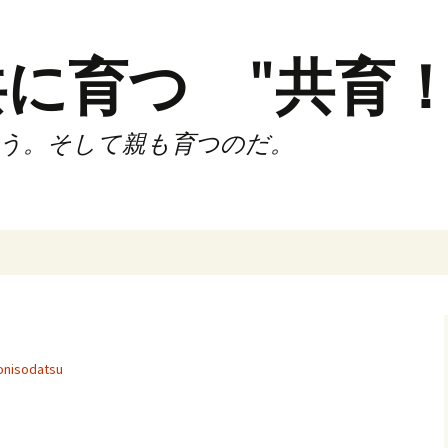
に育つ "共育！
う。そして親も育つのだ。
インド（第2,4土
時間走練習会）
サブスリーnote
nisodatsu
でサブスリー
ずサッカークラ