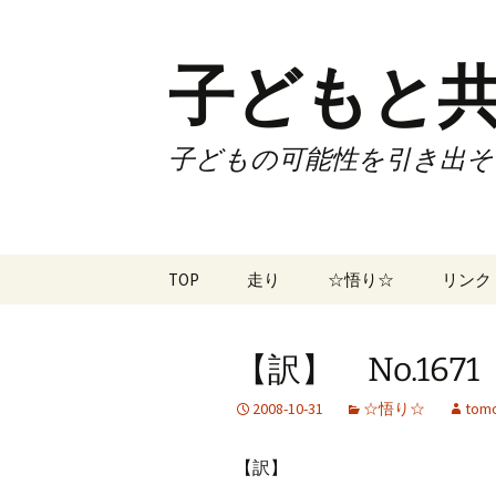
子どもと共
子どもの可能性を引き出そ
コ
TOP
走り
☆悟り☆
リンク
ン
テ
ツアー
大泉カ
ン
曜日3
【訳】 No.1671
ツ
試合
70歳で
へ
2008-10-31
☆悟り☆
tomo
ス
ズームフライ
70歳
キ
【訳】
ッ
なかも