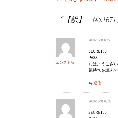
稿
「
【訳】 No.1671
ナ
ビ
ゲ
2008-10-31 05:59
ー
SECRET: 0
PASS:
シ
エンスト新
おはようござい
ョ
気持ちを読んで
ン
返信
2008-10-31 08:33
SECRET: 0