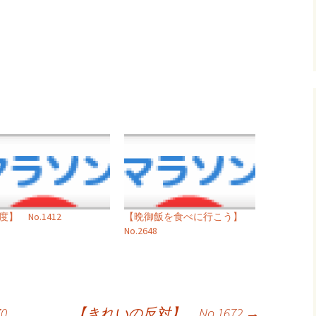
】 No.1412
【晩御飯を食べに行こう】
No.2648
0
【きれいの反対】 No.1672
→