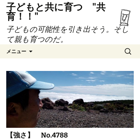
子どもと共に育つ "共
育！！"
子どもの可能性を引き出そう。そし
て親も育つのだ。
コ
検
メニュー
ン
索:
テ
ン
ツ
へ
ス
キ
ッ
プ
【強さ】 No.4788