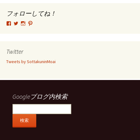
イ
ブ
フォローしてね！
tsutomu.hattori.33
SottakuninMoai
tsutomu.hattori.33
tsutomuhattori
さ
さ
さ
さ
ん
ん
ん
ん
の
の
の
の
プ
プ
プ
プ
ロ
ロ
ロ
ロ
Twitter
フ
フ
フ
フ
ィ
ィ
ィ
ィ
Tweets by SottakuninMoai
ー
ー
ー
ー
ル
ル
ル
ル
を
を
を
を
Facebook
Twitter
Instagram
Pinterest
で
で
で
で
表
表
表
表
示
示
示
示
Googleブログ内検索