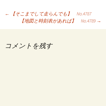
投
←
【そこまでして走らんでも】 No.4787
【地図と時刻表があれば】 No.4789
→
稿
ナ
ビ
コメントを残す
ゲ
ー
シ
ョ
ン