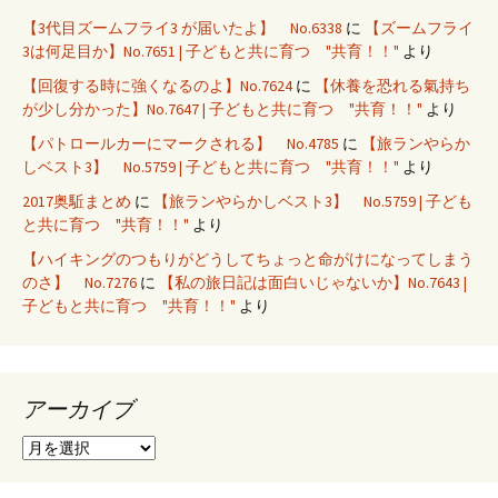
【3代目ズームフライ3 が届いたよ】 No.6338
に
【ズームフライ
3は何足目か】No.7651 | 子どもと共に育つ "共育！！"
より
【回復する時に強くなるのよ】No.7624
に
【休養を恐れる氣持ち
が少し分かった】No.7647 | 子どもと共に育つ "共育！！"
より
【パトロールカーにマークされる】 No.4785
に
【旅ランやらか
しベスト3】 No.5759 | 子どもと共に育つ "共育！！"
より
2017奥駈まとめ
に
【旅ランやらかしベスト3】 No.5759 | 子ども
と共に育つ "共育！！"
より
【ハイキングのつもりがどうしてちょっと命がけになってしまう
のさ】 No.7276
に
【私の旅日記は面白いじゃないか】No.7643 |
子どもと共に育つ "共育！！"
より
アーカイブ
ア
ー
カ