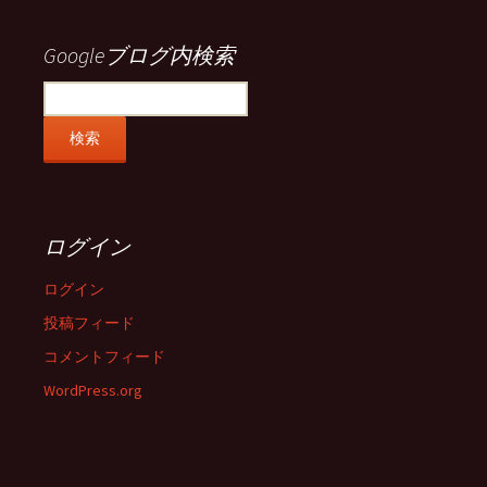
で
で
で
で
表
表
表
表
示
示
示
示
Googleブログ内検索
ログイン
ログイン
投稿フィード
コメントフィード
WordPress.org