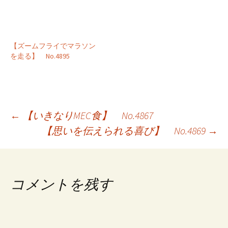
【ズームフライでマラソン
を走る】 No.4895
投
←
【いきなりMEC食】 No.4867
【思いを伝えられる喜び】 No.4869
→
稿
ナ
ビ
コメントを残す
ゲ
ー