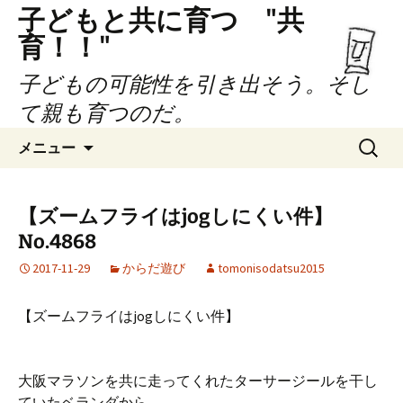
子どもと共に育つ "共
育！！"
子どもの可能性を引き出そう。そし
て親も育つのだ。
コ
検
メニュー
ン
索:
テ
ン
【ズームフライはjogしにくい件】
ツ
No.4868
へ
ス
2017-11-29
からだ遊び
tomonisodatsu2015
キ
ッ
【ズームフライはjogしにくい件】
プ
大阪マラソンを共に走ってくれたターサージールを干し
ていたベランダから