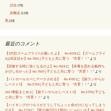
試合
(70)
距離走
(139)
馬
(29)
最近のコメント
【3代目ズームフライ3 が届いたよ】 No.6338
に
【ズームフライ
3は何足目か】No.7651 | 子どもと共に育つ "共育！！"
より
【回復する時に強くなるのよ】No.7624
に
【休養を恐れる氣持ち
が少し分かった】No.7647 | 子どもと共に育つ "共育！！"
より
【パトロールカーにマークされる】 No.4785
に
【旅ランやらか
しベスト3】 No.5759 | 子どもと共に育つ "共育！！"
より
2017奥駈まとめ
に
【旅ランやらかしベスト3】 No.5759 | 子ども
と共に育つ "共育！！"
より
【ハイキングのつもりがどうしてちょっと命がけになってしまう
のさ】 No.7276
に
【私の旅日記は面白いじゃないか】No.7643 |