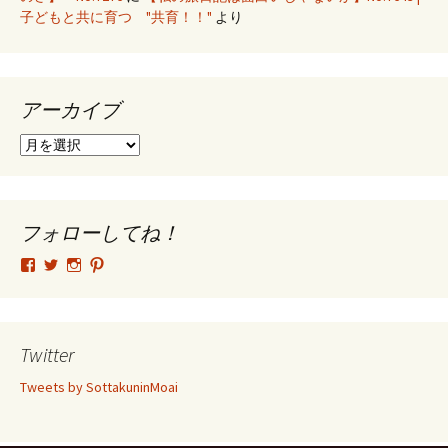
子どもと共に育つ "共育！！"
より
アーカイブ
ア
ー
カ
イ
ブ
フォローしてね！
tsutomu.hattori.33
SottakuninMoai
tsutomu.hattori.33
tsutomuhattori
さ
さ
さ
さ
ん
ん
ん
ん
の
の
の
の
プ
プ
プ
プ
ロ
ロ
ロ
ロ
Twitter
フ
フ
フ
フ
ィ
ィ
ィ
ィ
Tweets by SottakuninMoai
ー
ー
ー
ー
ル
ル
ル
ル
を
を
を
を
Facebook
Twitter
Instagram
Pinterest