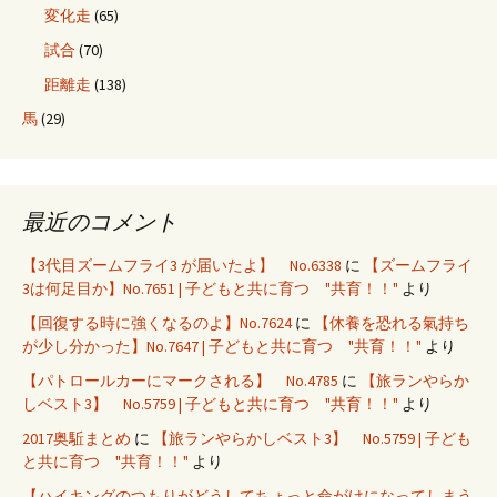
変化走
(65)
試合
(70)
距離走
(138)
馬
(29)
最近のコメント
【3代目ズームフライ3 が届いたよ】 No.6338
に
【ズームフライ
3は何足目か】No.7651 | 子どもと共に育つ "共育！！"
より
【回復する時に強くなるのよ】No.7624
に
【休養を恐れる氣持ち
が少し分かった】No.7647 | 子どもと共に育つ "共育！！"
より
【パトロールカーにマークされる】 No.4785
に
【旅ランやらか
しベスト3】 No.5759 | 子どもと共に育つ "共育！！"
より
2017奥駈まとめ
に
【旅ランやらかしベスト3】 No.5759 | 子ども
と共に育つ "共育！！"
より
【ハイキングのつもりがどうしてちょっと命がけになってしまう