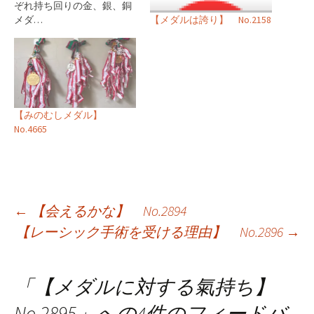
ぞれ持ち回りの金、銀、銅
メダ…
【メダルは誇り】 No.2158
【みのむしメダル】
No.4665
投
←
【会えるかな】 No.2894
【レーシック手術を受ける理由】 No.2896
→
稿
ナ
「
【メダルに対する氣持ち】
ビ
No.2895
」への4件のフィードバ