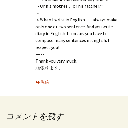
＞Or his mother， or his fatther?"
＞
＞When I write in English， I always make
only one or two sentence. And you write
diary in English. It means you have to
compose many sentences in english. I
respect you!
-----
Thank you very much.
頑張ります。
返信
コメントを残す