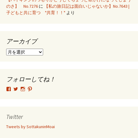
のさ】 No.7276
に
【私の旅日記は面白いじゃないか】No.7643 |
子どもと共に育つ "共育！！"
より
アーカイブ
ア
ー
カ
イ
ブ
フォローしてね！
tsutomu.hattori.33
SottakuninMoai
tsutomu.hattori.33
tsutomuhattori
さ
さ
さ
さ
ん
ん
ん
ん
の
の
の
の
プ
プ
プ
プ
ロ
ロ
ロ
ロ
Twitter
フ
フ
フ
フ
ィ
ィ
ィ
ィ
Tweets by SottakuninMoai
ー
ー
ー
ー
ル
ル
ル
ル
を
を
を
を