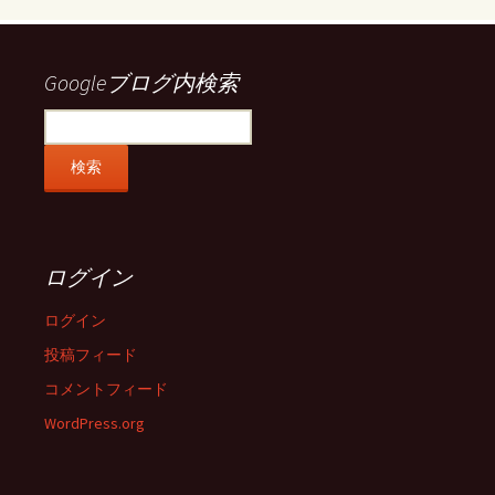
Facebook
Twitter
Instagram
Pinterest
で
で
で
で
表
表
表
表
示
示
示
示
Googleブログ内検索
ログイン
ログイン
投稿フィード
コメントフィード
WordPress.org