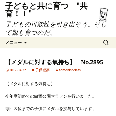
子どもと共に育つ "共
育！！"
子どもの可能性を引き出そう。そし
て親も育つのだ。
コ
検
メニュー
ン
索:
テ
ン
【メダルに対する氣持ち】 No.2895
ツ
2012-04-22
子供観察
tomonisodatsu
へ
ス
キ
【メダルに対する氣持ち】
ッ
プ
今年度初めての白鷺公園マラソンを行いました。
毎回３位までの子供にメダルを授与しています。