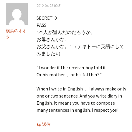
2012-04-23 00:51
SECRET: 0
PASS:
横浜のオオ
"本人が畳んだのだろうか、
タ
お母さんかな、
お父さんかな。" （テキトーに英語にして
みました↓）
"I wonder if the receiver boy fold it.
Or his mother， or his fatther?"
When I write in English， I always make only
one or two sentence. And you write diary in
English. It means you have to compose
many sentences in english. I respect you!
返信