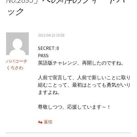
ゲ
ック
ー
シ
2012-04-22 15:58
ョ
SECRET: 0
ン
PASS:
パパコーチ
英語版チャレンジ、再開したのですね。
くろさわ
人前で宣言して、人前で新しいことに取り
組むことって、最初はとっても勇気がいり
ますよね。
尊敬しつつ、応援しています～！
返信