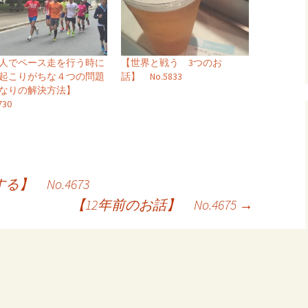
人でペース走を行う時に
【世界と戦う 3つのお
起こりがちな４つの問題
話】 No.5833
私なりの解決方法】
730
 No.4673
【12年前のお話】 No.4675
→