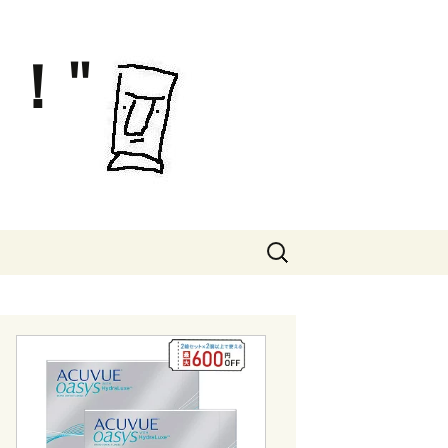
！"
検
索: