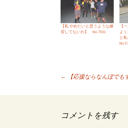
【私 やめたいと思うような練
【一
習してないわ】 No.7031
よく
と
No.5
投
←
【応援ならなんぼでもする】
稿
ナ
ビ
コメントを残す
ゲ