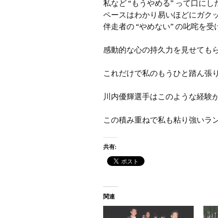
私など “もうやめる” って口に
ペースはわかり易いほどにガク
伴走者の “やめない” の叱咤を
感動的な心の持久力を見せても
これだけで私のもうひと踏ん張
川内優輝選手はこのような経験
この積み重ねで私も粘り強いラ
共有:
関連