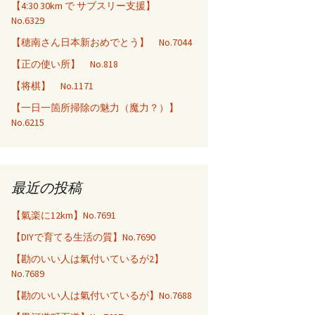
【4:30 30km で サブスリー支援】
No.6329
【穂南さん日本新おめでとう】 No.7044
【正の使い所】 No.818
【将棋】 No.1171
【一日一箇所掃除の魅力（魔力？）】
No.6215
最近の投稿
【氣楽に12km】No.7691
【DIYで育てる生活の質】No.7690
【勘のいい人は氣付いているが2】
No.7689
【勘のいい人は氣付いているが】No.7688