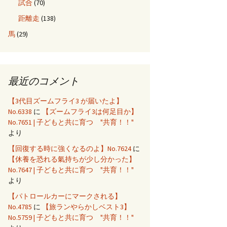
試合
(70)
距離走
(138)
馬
(29)
最近のコメント
【3代目ズームフライ3 が届いたよ】
No.6338
に
【ズームフライ3は何足目か】
No.7651 | 子どもと共に育つ "共育！！"
より
【回復する時に強くなるのよ】No.7624
に
【休養を恐れる氣持ちが少し分かった】
No.7647 | 子どもと共に育つ "共育！！"
より
【パトロールカーにマークされる】
No.4785
に
【旅ランやらかしベスト3】
No.5759 | 子どもと共に育つ "共育！！"