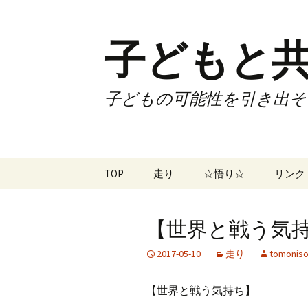
子どもと共
子どもの可能性を引き出そ
コ
TOP
走り
☆悟り☆
リンク
ン
テ
ツアー
大泉カ
ン
曜日3
【世界と戦う気持ち
ツ
試合
70歳で
へ
2017-05-10
走り
tomoniso
ス
ズームフライ
70歳
キ
【世界と戦う気持ち】
ッ
なかも