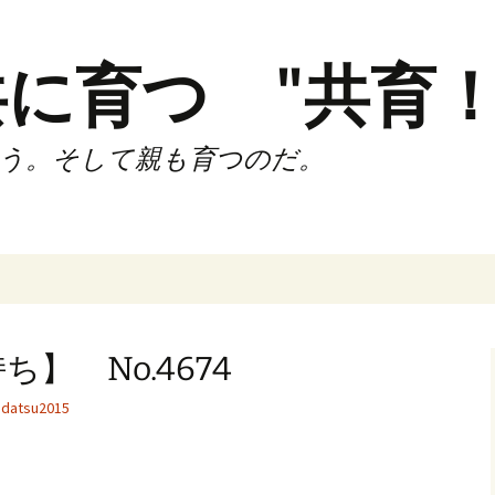
に育つ "共育！
う。そして親も育つのだ。
インド（第2,4土
時間走練習会）
】 No.4674
サブスリーnote
datsu2015
でサブスリー
ずサッカークラ