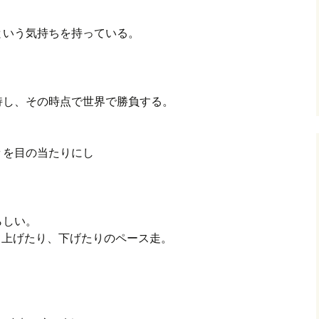
という気持ちを持っている。
グ(楽天日誌)
トタウン
持し、その時点で世界で勝負する。
、
々を目の当たりにし
らしい。
めて上げたり、下げたりのペース走。