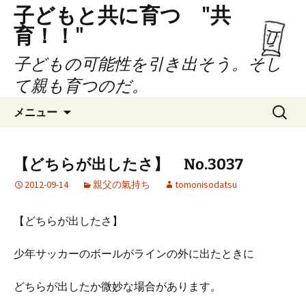
子どもと共に育つ "共
育！！"
子どもの可能性を引き出そう。そし
て親も育つのだ。
コ
検
メニュー
ン
索:
テ
ン
【どちらが出したさ】 No.3037
ツ
2012-09-14
親父の氣持ち
tomonisodatsu
へ
ス
キ
【どちらが出したさ】
ッ
プ
少年サッカーのボールがラインの外に出たときに
どちらが出したか微妙な場合があります。