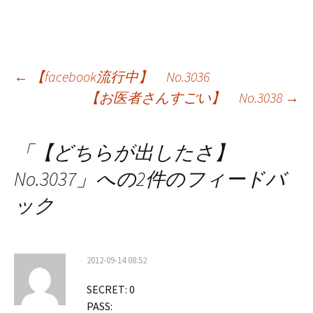
投
←
【facebook流行中】 No.3036
【お医者さんすごい】 No.3038
→
稿
ナ
「
【どちらが出したさ】
ビ
No.3037
」への2件のフィードバ
ゲ
ック
ー
シ
2012-09-14 08:52
ョ
SECRET: 0
ン
PASS: