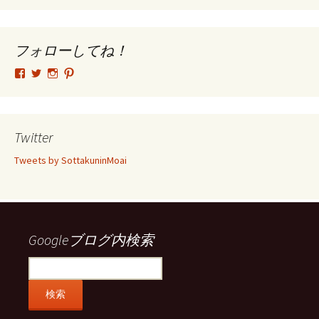
ー
カ
イ
ブ
フォローしてね！
tsutomu.hattori.33
SottakuninMoai
tsutomu.hattori.33
tsutomuhattori
さ
さ
さ
さ
ん
ん
ん
ん
の
の
の
の
プ
プ
プ
プ
ロ
ロ
ロ
ロ
Twitter
フ
フ
フ
フ
ィ
ィ
ィ
ィ
Tweets by SottakuninMoai
ー
ー
ー
ー
ル
ル
ル
ル
を
を
を
を
Facebook
Twitter
Instagram
Pinterest
で
で
で
で
表
表
表
表
示
示
示
示
Googleブログ内検索