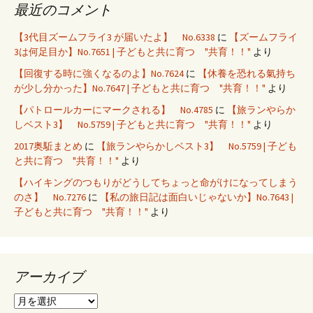
最近のコメント
【3代目ズームフライ3 が届いたよ】 No.6338
に
【ズームフライ
3は何足目か】No.7651 | 子どもと共に育つ "共育！！"
より
【回復する時に強くなるのよ】No.7624
に
【休養を恐れる氣持ち
が少し分かった】No.7647 | 子どもと共に育つ "共育！！"
より
【パトロールカーにマークされる】 No.4785
に
【旅ランやらか
しベスト3】 No.5759 | 子どもと共に育つ "共育！！"
より
2017奥駈まとめ
に
【旅ランやらかしベスト3】 No.5759 | 子ども
と共に育つ "共育！！"
より
【ハイキングのつもりがどうしてちょっと命がけになってしまう
のさ】 No.7276
に
【私の旅日記は面白いじゃないか】No.7643 |
子どもと共に育つ "共育！！"
より
アーカイブ
ア