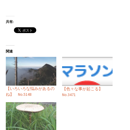
共有:
関連
【いろいろな悩みがあるの
【色々な事が起こる】
ね】 No.5148
No.3471