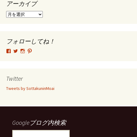
アーカイブ
ア
ー
カ
イ
ブ
フォローしてね！
tsutomu.hattori.33
SottakuninMoai
tsutomu.hattori.33
tsutomuhattori
さ
さ
さ
さ
ん
ん
ん
ん
の
の
の
の
プ
プ
プ
プ
ロ
ロ
ロ
ロ
Twitter
フ
フ
フ
フ
ィ
ィ
ィ
ィ
Tweets by SottakuninMoai
ー
ー
ー
ー
ル
ル
ル
ル
を
を
を
を
Facebook
Twitter
Instagram
Pinterest
で
で
で
で
表
表
表
表
示
示
示
示
Googleブログ内検索