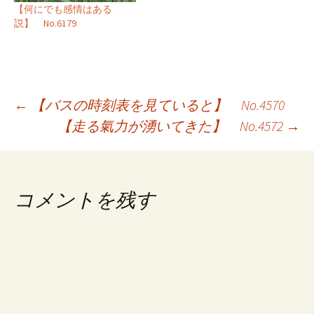
【何にでも感情はある
説】 No.6179
投
←
【バスの時刻表を見ていると】 No.4570
【走る氣力が湧いてきた】 No.4572
→
稿
ナ
ビ
コメントを残す
ゲ
ー
シ
ョ