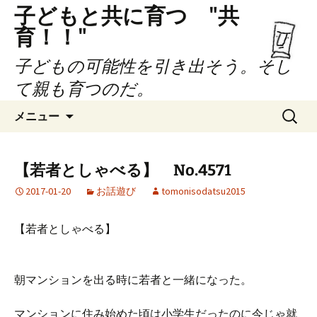
子どもと共に育つ "共
育！！"
子どもの可能性を引き出そう。そし
て親も育つのだ。
コ
検
メニュー
ン
索:
テ
ン
【若者としゃべる】 No.4571
ツ
2017-01-20
お話遊び
tomonisodatsu2015
へ
ス
キ
【若者としゃべる】
ッ
プ
朝マンションを出る時に若者と一緒になった。
マンションに住み始めた頃は小学生だったのに今じゃ就