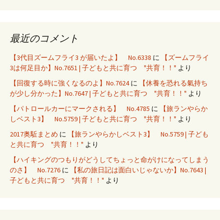
最近のコメント
【3代目ズームフライ3 が届いたよ】 No.6338
に
【ズームフライ
3は何足目か】No.7651 | 子どもと共に育つ "共育！！"
より
【回復する時に強くなるのよ】No.7624
に
【休養を恐れる氣持ち
が少し分かった】No.7647 | 子どもと共に育つ "共育！！"
より
【パトロールカーにマークされる】 No.4785
に
【旅ランやらか
しベスト3】 No.5759 | 子どもと共に育つ "共育！！"
より
2017奥駈まとめ
に
【旅ランやらかしベスト3】 No.5759 | 子ども
と共に育つ "共育！！"
より
【ハイキングのつもりがどうしてちょっと命がけになってしまう
のさ】 No.7276
に
【私の旅日記は面白いじゃないか】No.7643 |
子どもと共に育つ "共育！！"
より