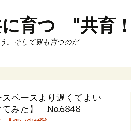
に育つ "共育！
う。そして親も育つのだ。
インド（第2,4土
時間走練習会）
ースペースより遅くてよい
サブスリーnote
みた】 No.6848
でサブスリー
ン
tomonisodatsu2015
ずサッカークラ