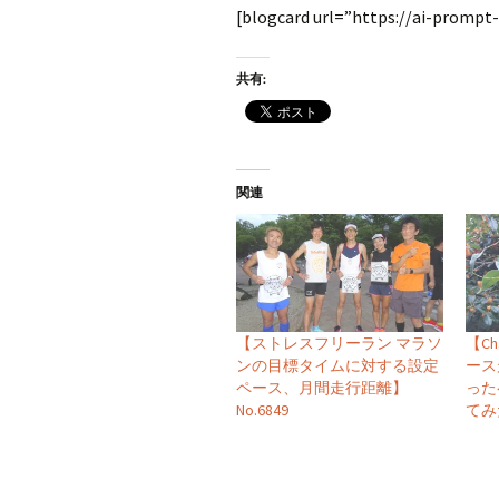
[blogcard url=”https://ai-prompt
共有:
関連
【ストレスフリーラン マラソ
【C
ンの目標タイムに対する設定
ース
ペース、月間走行距離】
った
No.6849
てみた