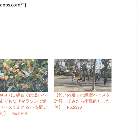
-apps.com/”]
hatGPTに 練習では遅いペ
【竹ノ内選手の練習ペースを
走でもなぜマラソンで狙
計算してみたら衝撃的だった
ペースで走れるか を聞い
件】 No.5930
】 No.6944