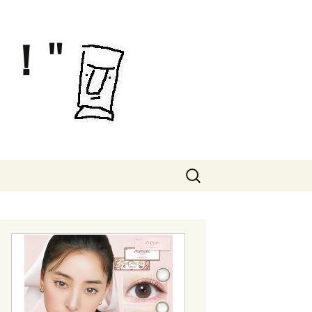
！"
検
索: