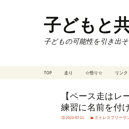
子どもと共
子どもの可能性を引き出そ
コ
TOP
走り
☆悟り☆
リンク
ン
テ
ツアー
大泉カ
ン
曜日3
【ペース走はレ
ツ
試合
70歳で
へ
練習に名前を付けて
ス
ズームフライ
70歳
キ
2023-07-11
ストレスフリーラ
ッ
なかも