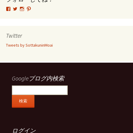
tsutomu.hattori.33
SottakuninMoai
tsutomu.hattori.33
tsutomuhattori
さ
さ
さ
さ
ん
ん
ん
ん
の
の
の
の
プ
プ
プ
プ
ロ
ロ
ロ
ロ
Twitter
フ
フ
フ
フ
ィ
ィ
ィ
ィ
Tweets by SottakuninMoai
ー
ー
ー
ー
ル
ル
ル
ル
を
を
を
を
Facebook
Twitter
Instagram
Pinterest
で
で
で
で
表
表
表
表
示
示
示
示
Googleブログ内検索
ログイン