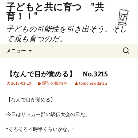
子どもと共に育つ "共
育！！"
子どもの可能性を引き出そう。そし
て親も育つのだ。
コ
検
メニュー
ン
索:
テ
ン
【なんで目が覚める】 No.3215
ツ
2013-03-20
親父の氣持ち
tomonisodatsu
へ
ス
キ
【なんで目が覚める】
ッ
プ
今日はサッカー部の駅伝大会の日だ。
“そろそろ４時半くらいかな。”