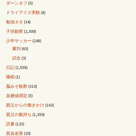
ダーンタフ
(5)
ドライアイス実験
(8)
勉強ネタ
(34)
子供観察
(2,300)
少年サッカー
(248)
審判
(63)
試合
(3)
日記
(1,558)
睡眠
(1)
脳みそ観察
(310)
血糖値測定
(5)
親父からの働きかけ
(163)
親父の氣持ち
(1,350)
読書
(125)
貧血改善
(20)