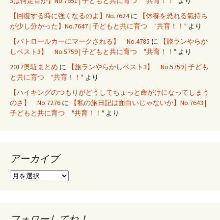
3は何足目か】No.7651 | 子どもと共に育つ "共育！！"
より
【回復する時に強くなるのよ】No.7624
に
【休養を恐れる氣持ち
が少し分かった】No.7647 | 子どもと共に育つ "共育！！"
より
【パトロールカーにマークされる】 No.4785
に
【旅ランやらか
しベスト3】 No.5759 | 子どもと共に育つ "共育！！"
より
2017奥駈まとめ
に
【旅ランやらかしベスト3】 No.5759 | 子ども
と共に育つ "共育！！"
より
【ハイキングのつもりがどうしてちょっと命がけになってしまう
のさ】 No.7276
に
【私の旅日記は面白いじゃないか】No.7643 |
子どもと共に育つ "共育！！"
より
アーカイブ
ア
ー
カ
イ
ブ
フォローしてね！