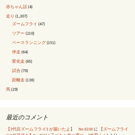
赤ちゃん話
(4)
走り
(1,307)
ズームフライ
(47)
ツアー
(210)
ペースランニング
(151)
伴走
(64)
変化走
(65)
試合
(70)
距離走
(138)
馬
(29)
最近のコメント
【3代目ズームフライ3 が届いたよ】 No.6338
に
【ズームフライ