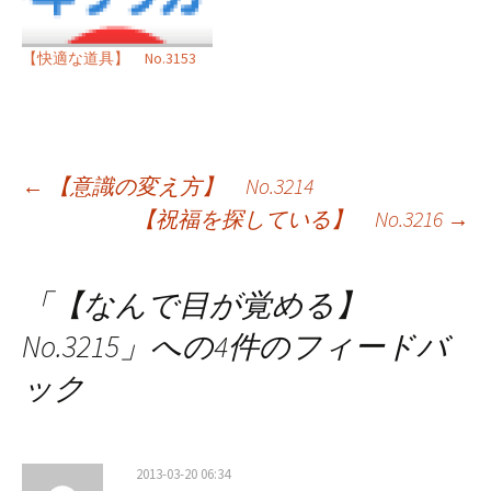
【快適な道具】 No.3153
投
←
【意識の変え方】 No.3214
【祝福を探している】 No.3216
→
稿
ナ
「
【なんで目が覚める】
ビ
No.3215
」への4件のフィードバ
ゲ
ック
ー
シ
2013-03-20 06:34
ョ