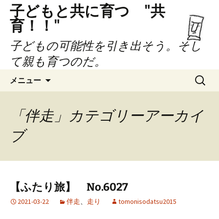
子どもと共に育つ "共
育！！"
子どもの可能性を引き出そう。そし
て親も育つのだ。
コ
検
メニュー
ン
索:
テ
ン
「伴走」カテゴリーアーカイ
ツ
ブ
へ
ス
キ
ッ
プ
【ふたり旅】 No.6027
2021-03-22
伴走
、
走り
tomonisodatsu2015